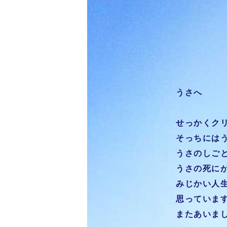
うさへ
せっかくク
そっちには
うさのしご
うさの死に
みじかい人
思っていま
またあいま