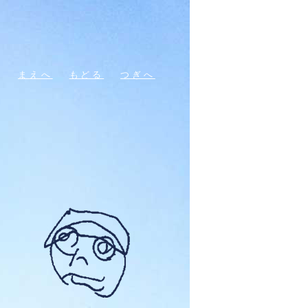
まえへ
もどる
つぎへ