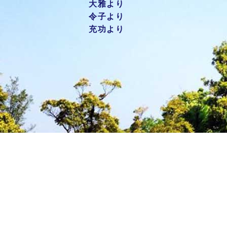
大雅より
令子より
充功より